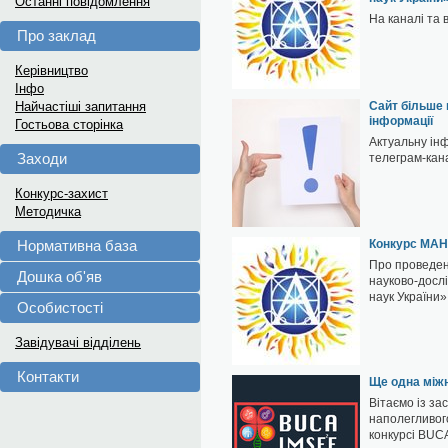
Останні повідомлення
На каналі та 
Про заклад
Керівництво
Інфо
Найчастіші запитання
Сайт більше 
інформації
Гостьова сторінка
Актуальну ін
Заходи
телеграм-кан
Конкурс-захист
Методичка
Нормативна база
Конкурс МАН
Про проведенн
Дошка об'яв
науково-дослі
наук України
Особистості
Завідувачі відділень
Контакти
Ще одна між
Вітаємо із з
наполегливог
конкурсі BUC