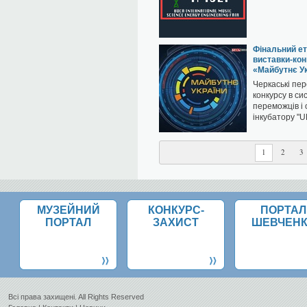
Фінальний ет
виставки-кон
«Майбутнє Ук
Черкаські пер
конкурсу в си
переможців і
інкубатору "U
1
2
3
МУЗЕЙНИЙ
КОНКУРС-
ПОРТАЛ
ПОРТАЛ
ЗАХИСТ
ШЕВЧЕН
Всi права захищенi. All Rights Reserved